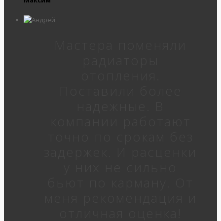
Мастера поменяли
радиаторы
отопления.
Поставили более
надежные. В
компании работают
точно по срокам без
задержек. И расценки
у них не сильно
бьют по карману. От
меня рекомендация и
отличная оценка!