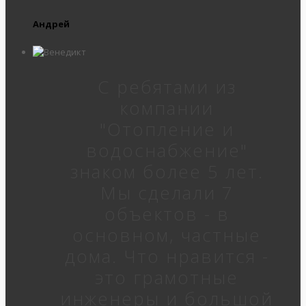
Андрей
С ребятами из
компании
"Отопление и
водоснабжение"
знаком более 5 лет.
Мы сделали 7
объектов - в
основном, частные
дома. Что нравится -
это грамотные
инженеры и большой