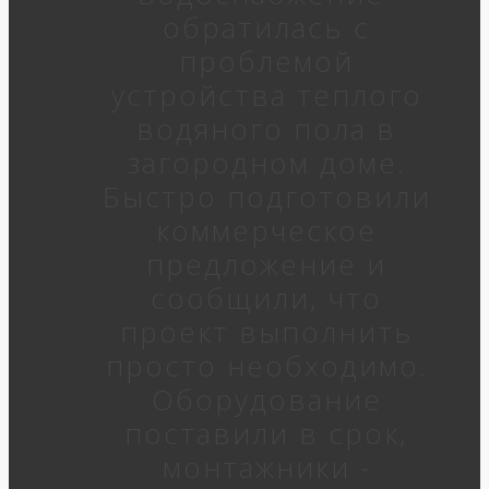
обратилась с
проблемой
устройства теплого
водяного пола в
загородном доме.
Быстро подготовили
коммерческое
предложение и
сообщили, что
проект выполнить
просто необходимо.
Оборудование
поставили в срок,
монтажники -