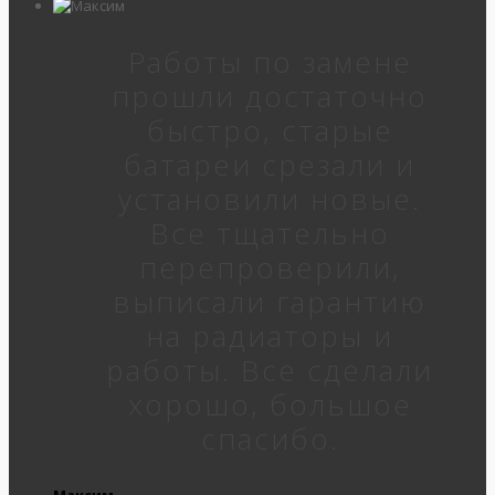
Работы по замене
прошли достаточно
быстро, старые
батареи срезали и
установили новые.
Все тщательно
перепроверили,
выписали гарантию
на радиаторы и
работы. Все сделали
хорошо, большое
спасибо.
Максим