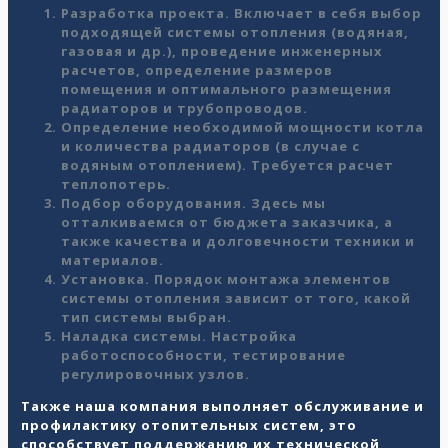
Разработка проекта. Включает в себя выбор
подходящей системы отопления (водяная,
газовая и др.), проведение инженерных
расчетов, определение размеров
помещения и оптимального размещения
радиаторов и трубопроводов.
Определение необходимой мощности котла
и количества радиаторов (в случае с
водяным отоплением). Требуется расчет
теплопотерь.
Подбор оборудования. Здесь мы
отталкиваемся от бюджета заказчика, а
также качества и долговечности техники и
материалов.
Установка. Порядок
монтажа
элементов
системы
отопления
зависит от того, какой
тип системы выбран.
Наладка системы. Настройка
работоспособности, тестирование
регулировочных узлов.
Также наша компания выполняет обслуживание и
профилактику отопительных систем, это
способствует поддержанию их технической