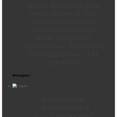
опыт, которым они
легко делятся. Все
смонтированные
системы теплого
пола работают
безотказно. Классное
оборудование. Так
держать!
Венедикт
В компанию
"Отопление и
водоснабжение"